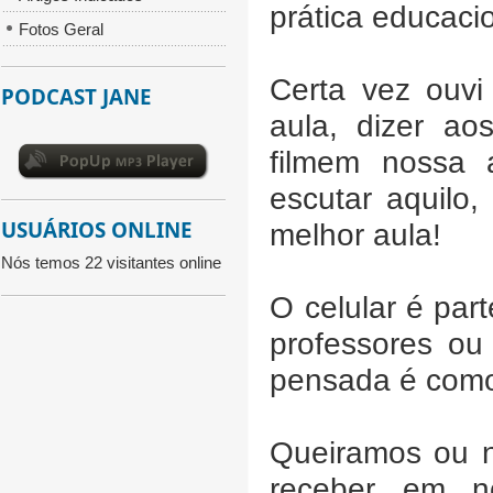
prática educacio
Fotos Geral
Certa vez ouvi
PODCAST JANE
aula, dizer ao
filmem nossa 
escutar aquilo
USUÁRIOS ONLINE
melhor aula!
Nós temos 22 visitantes online
O celular é par
professores ou
pensada é como 
Queiramos ou n
receber em n