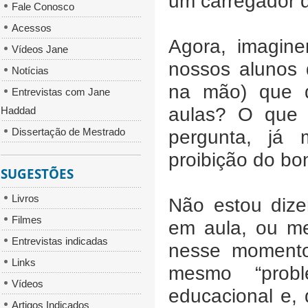
um carregador d
Fale Conosco
Acessos
Agora, imagin
Vídeos Jane
nossos alunos
Notícias
na mão) que d
Entrevistas com Jane
aulas? O que 
Haddad
Dissertação de Mestrado
pergunta, já 
proibição do bo
SUGESTÕES
Livros
Não estou dize
Filmes
em aula, ou m
Entrevistas indicadas
nesse momento
Links
mesmo “probl
Vídeos
educacional e,
Artigos Indicados