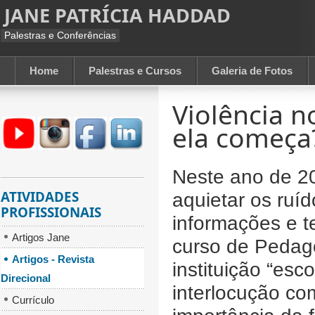
JANE PATRÍCIA HADDAD
Palestras e Conferências
Home
Palestras e Cursos
Galeria de Fotos
Violência n
ela começa
Neste ano de 2
ATIVIDADES
aquietar os ruí
PROFISSIONAIS
informações e t
Artigos Jane
curso de Pedago
Artigos - Revista
instituição “es
Direcional
interlocução co
Currículo