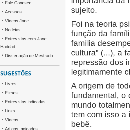
importância da 
Fale Conosco
sujeito.
Acessos
Vídeos Jane
Foi na teoria ps
Notícias
função da famíl
Entrevistas com Jane
família desempe
Haddad
cultura” (...), 
Dissertação de Mestrado
repressão dos in
legitimamente 
SUGESTÕES
A origem de tod
Livros
Filmes
fundamental, o 
Entrevistas indicadas
mundo totalmen
Links
tem com isso a 
Vídeos
bebê.
Artigos Indicados