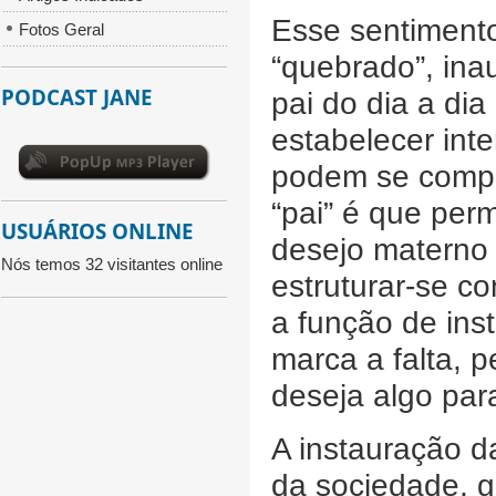
Esse sentimento
Fotos Geral
“quebrado”, ina
PODCAST JANE
pai do dia a dia
estabelecer int
podem se compl
“pai” é que perm
USUÁRIOS ONLINE
desejo materno e
Nós temos 32 visitantes online
estruturar-se co
a função de inst
marca a falta, p
deseja algo par
A instauração d
da sociedade, g