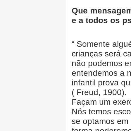
Que mensagem 
e a todos os 
“ Somente algu
crianças será c
não podemos en
entendemos a n
infantil prova 
( Freud, 1900).
Façam um exercí
Nós temos escol
se optamos em 
forma poderemos