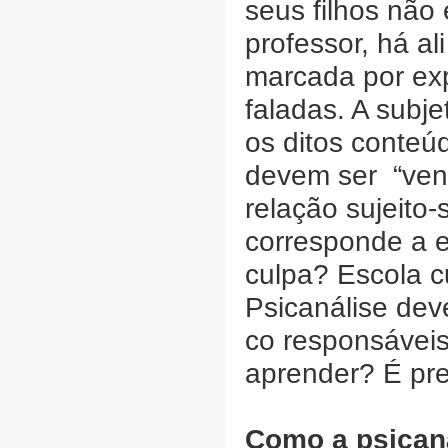
seus filhos não
professor, há al
marcada por ex
faladas. A subj
os ditos conteúd
devem ser “ven
relação sujeito
corresponde a 
culpa? Escola cu
Psicanálise dev
co responsávei
aprender? É prec
Como a psicaná