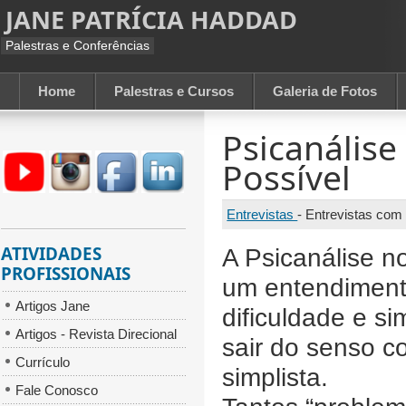
JANE PATRÍCIA HADDAD
Palestras e Conferências
Home
Palestras e Cursos
Galeria de Fotos
Psicanálise
Possível
Entrevistas
-
Entrevistas com
ATIVIDADES
A Psicanálise n
PROFISSIONAIS
um entendiment
Artigos Jane
dificuldade e si
Artigos - Revista Direcional
sair do senso c
Currículo
simplista.
Fale Conosco