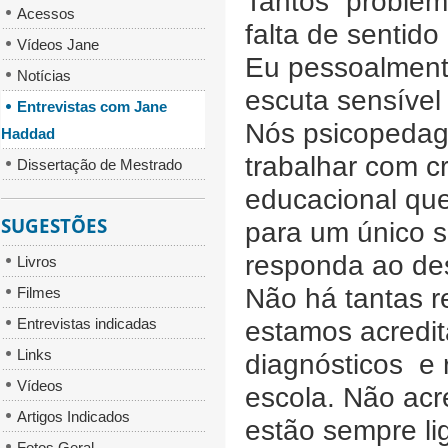
Tantos “problem
Acessos
falta de sentid
Vídeos Jane
Eu pessoalment
Notícias
escuta sensível 
Entrevistas com Jane
Nós psicopedag
Haddad
trabalhar com c
Dissertação de Mestrado
educacional qu
SUGESTÕES
para um único 
responda ao des
Livros
Não há tantas 
Filmes
Entrevistas indicadas
estamos acredit
Links
diagnósticos e 
Vídeos
escola. Não acr
Artigos Indicados
estão sempre li
Fotos Geral