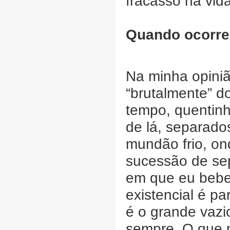
fracasso na vid
Quando ocorre 
Na minha opini
“brutalmente” d
tempo, quentin
de lá, separado
mundão frio, o
sucessão de se
em que eu bebe
existencial é p
é o grande vazi
sempre. O que n