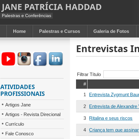
JANE PATRÍCIA HADDAD
Palestras e Conferências
Home
Palestras e Cursos
Galeria de Fotos
Entrevistas I
Filtrar Título
#
ATIVIDADES
PROFISSIONAIS
1
Entrevista Zygmunt Baum
Artigos Jane
2
Entrevista de Alexandre 
Artigos - Revista Direcional
3
Ritalina e seus riscos
Currículo
4
Criança tem que assinar
Fale Conosco