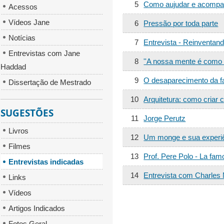
5
Como aujudar e acompanh
Acessos
Vídeos Jane
6
Pressão por toda parte
Notícias
7
Entrevista - Reinventand
Entrevistas com Jane
8
''A nossa mente é como 
Haddad
9
O desaparecimento da fam
Dissertação de Mestrado
10
Arquitetura: como criar
SUGESTÕES
11
Jorge Perutz
Livros
12
Um monge e sua experi
Filmes
13
Prof. Pere Polo - La fam
Entrevistas indicadas
14
Entrevista com Charles
Links
Vídeos
Artigos Indicados
Fotos Geral