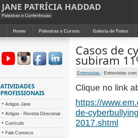
JANE PATRÍCIA HADDAD
Palestras e Conferências
Home
Palestras e Cursos
Galeria de Fotos
Casos de c
subiram 1
Entrevistas
-
Entrevistas com
ATIVIDADES
Clique no link a
PROFISSIONAIS
https://www.em.
Artigos Jane
de-cyberbullyin
Artigos - Revista Direcional
2017.shtml
Currículo
Fale Conosco