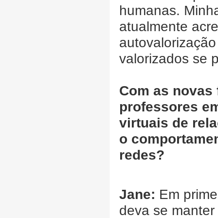
humanas. Minha
atualmente acr
autovalorização
valorizados se 
Com as novas f
professores em 
virtuais de re
o comportament
redes?
Jane:
Em primei
deva se manter