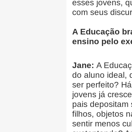
esses jovens, 
com seus discur
A Educação bra
ensino pelo e
Jane:
A Educaçã
do aluno ideal, 
ser perfeito? H
jovens já cresc
pais depositam 
filhos, objetos
sentir menos c