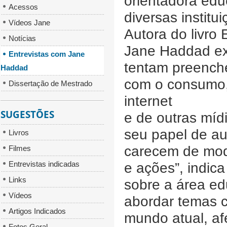
orientadora ed
Acessos
diversas institu
Vídeos Jane
Autora do livro 
Notícias
Jane Haddad ex
Entrevistas com Jane
tentam preenche
Haddad
com o consumo, 
Dissertação de Mestrado
internet
SUGESTÕES
e de outras míd
seu papel de au
Livros
carecem de mod
Filmes
Entrevistas indicadas
e ações”, indic
Links
sobre a área ed
Vídeos
abordar temas 
Artigos Indicados
mundo atual, af
Fotos Geral