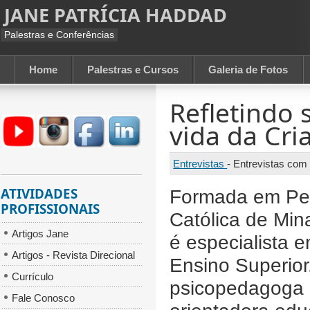
JANE PATRÍCIA HADDAD
Palestras e Conferências
Home
Palestras e Cursos
Galeria de Fotos
Refletindo 
vida da Cri
Entrevistas
-
Entrevistas com
ATIVIDADES
Formada em Ped
PROFISSIONAIS
Católica de Mi
Artigos Jane
é especialista
Artigos - Revista Direcional
Ensino Superior.
Currículo
psicopedagoga 
Fale Conosco